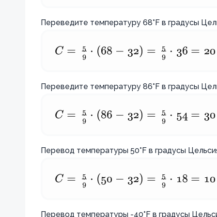
\frac{5}
{9}
{9}
Переведите температуру 68°F в градусы Цел
\cdot 0
\cdot
= 0°C
(212 -
5
5
C
C =
=
⋅
(
68
−
32
)
=
⋅
36
=
20
9
9
32) =
\frac{5}
\frac{5}
{9}
Переведите температуру 86°F в градусы Цел
{9}
\cdot (68
\cdot
- 32) =
5
5
C
C =
=
⋅
(
86
−
32
)
=
⋅
54
=
30
9
9
180 =
\frac{5}
\frac{5}
100°C
{9}
{9}
Перевод температуры 50°F в градусы Цельси
\cdot 36
\cdot (86
= 20°C
- 32) =
5
5
C
C =
=
⋅
(
50
−
32
)
=
⋅
18
=
10
9
9
\frac{5}
\frac{5}
{9}
{9}
Перевод температуры -40°F в градусы Цельси