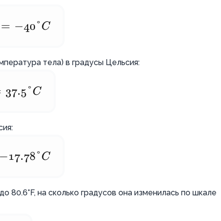
=
−
40°
C
пература тела) в градусы Цельсия:
=
37.5°
C
ия:
−
17.78°
C
до 80.6°F, на сколько градусов она изменилась по шкале