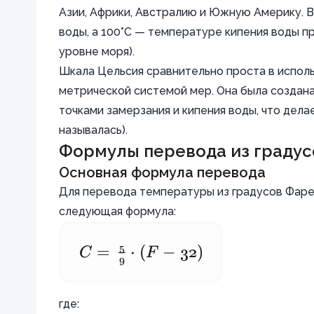
Азии, Африки, Австралию и Южную Америку. 
воды, а 100°C — температуре кипения воды п
уровне моря).
Шкала Цельсия сравнительно проста в исполь
метрической системой мер. Она была создана
точками замерзания и кипения воды, что дела
называлась).
Формулы перевода из градус
Основная формула перевода
Для перевода температуры из градусов Фаренг
следующая формула:
5
C
C =
=
⋅
(
F
−
32
)
9
\frac{5}
{9}
где: