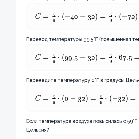
\cdot 54
\cdot (50
= 30°C
- 32) =
5
5
C
C =
=
⋅
(
−
40
−
32
)
=
⋅
(
−
72
)
9
9
\frac{5}
\frac{5}
{9}
{9}
Перевод температуры 99.5°F (повышенная тем
\cdot 18
\cdot
= 10°C
(-40 - 32)
5
5
C
C =
=
⋅
(
99.5
−
32
)
=
⋅
67.5
9
9
=
\frac{5}
\frac{5}
{9}
Переведите температуру 0°F в градусы Цельс
{9}
\cdot
\cdot
(99.5 -
5
5
C
C =
=
⋅
(
0
−
32
)
=
⋅
(
−
32
)
=
9
9
(-72) =
32) =
\frac{5}
-40°C
\frac{5}
{9}
Если температура воздуха повысилась с 59°F 
{9}
\cdot (0
Цельсия?
\cdot
- 32) =