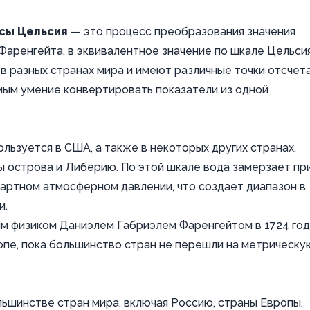
усы Цельсия
— это процесс преобразования значения
аренгейта, в эквивалентное значение по шкале Цельсия
в разных странах мира и имеют различные точки отсчет
мым умение конвертировать показатели из одной
льзуется в США, а также в некоторых других странах,
ы острова и Либерию. По этой шкале вода замерзает пр
ндартном атмосферном давлении, что создает диапазон в
и.
м физиком Даниэлем Габриэлем Фаренгейтом в 1724 го
опе, пока большинство стран не перешли на метрическу
льшинстве стран мира, включая Россию, страны Европы,