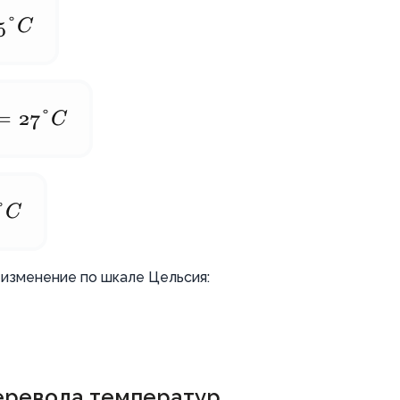
5°
C
=
27°
C
°
C
 изменение по шкале Цельсия:
еревода температур