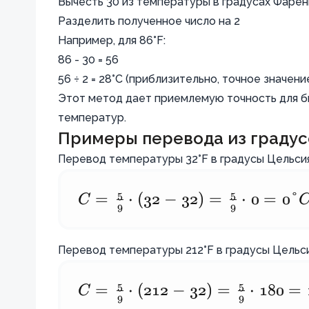
Вычесть 30 из температуры в градусах Фаренг
Разделить полученное число на 2
Например, для 86°F:
86 - 30 = 56
56 ÷ 2 = 28°C (приблизительно, точное значени
Этот метод дает приемлемую точность для б
температур.
Примеры перевода из градус
Перевод температуры 32°F в градусы Цельсия
5
5
C
C =
=
⋅
(
32
−
32
)
=
⋅
0
=
0°
9
9
\frac{5}
{9}
Перевод температуры 212°F в градусы Цельси
\cdot (32
- 32) =
5
5
C
C =
=
⋅
(
212
−
32
)
=
⋅
180
=
9
9
\frac{5}