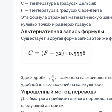
\cdot (F
C — температура в градусах Цельсия)
- 32)
F — температура в градусах Фаренгейта
Эта формула отражает математическую завис
нулевых точках и размерах градуса.
Альтернативная запись формулы
Существует и другая форма записи этой же 
C
C =
=
(
F
−
32
)
⋅
0.5556
(F -
32)
5
\cdot
,
,\frac{5}
,
Здесь дробь
заменена на эквивалентно
9
0.5556
удобной для вычислений на калькуляторе.
{9},
Упрощенный метод перевода
Для быстрого приблизительного перевода те
следующий алгоритм: