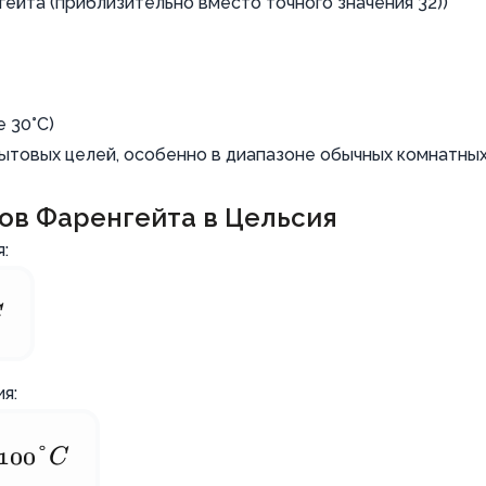
ейта (приблизительно вместо точного значения 32))
е 30°C)
ытовых целей, особенно в диапазоне обычных комнатны
ов Фаренгейта в Цельсия
:
C
я:
100°
C