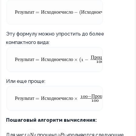
Проце
Результат = Исходное число - (Исходное число × \frac{
Результат
=
Исходноечисло
−
(
Исходноечисло
×
100
Эту формулу можно упростить до более
компактного вида:
Процент
Результат = Исходное число × (1 - \frac{Процент}{100}
Результат
=
Исходноечисло
×
(
1
−
)
100
Или еще проще:
100
−
Процент
Результат = Исходное число × \frac{100 - Процент}{100
Результат
=
Исходноечисло
×
100
Пошаговый алгоритм вычисления:
N
P
Для числа
и процента
выполняются следующие
N
P