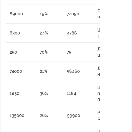
Сумма после
89000
19%
72090
всех удержаний
Цена оптовой
6300
24%
4788
закупки
Ликвидационная
250
70%
75
цена
Доходы после
74000
21%
58460
налогообложен
Цена со скидкой
1850
36%
1184
постоянного
покупателя
Реальная
135000
26%
99900
стоимость услу
Цена после