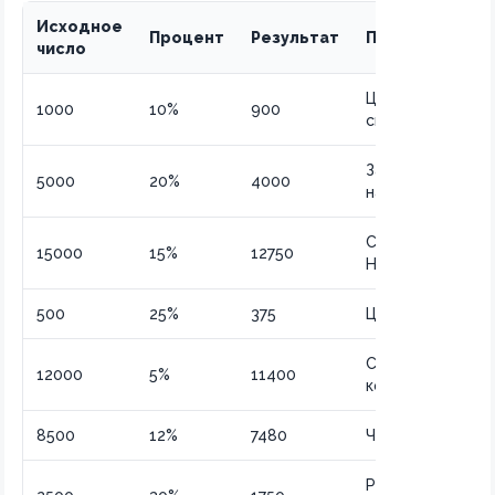
Исходное
Процент
Результат
Применение
число
Цена после
1000
10%
900
скидки
Зарплата после
5000
20%
4000
налога
Стоимость без
15000
15%
12750
НДС
500
25%
375
Цена со скидкой
Сумма после
12000
5%
11400
комиссии
8500
12%
7480
Чистая прибыль
Распродажная