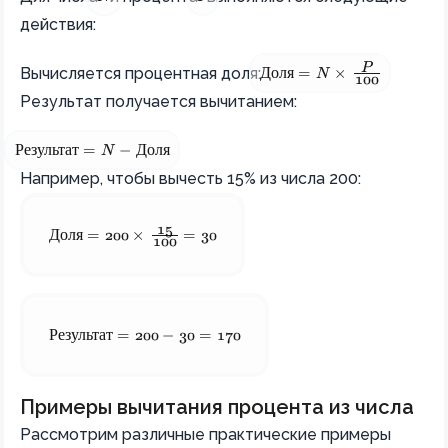
действия:
P
\text{Доля} = N × \frac
Вычисляется процентная доля:
Доля
=
N
×
100
Результат получается вычитанием:
\text{Результат} = N - \text{Доля}
Результат
=
N
−
Доля
Например, чтобы вычесть 15% из числа 200:
15
\text{Доля} = 200 × \frac{15}{100} = 30
Доля
=
200
×
=
30
100
\text{Результат} = 200 - 30 = 170
Результат
=
200
−
30
=
170
Примеры вычитания процента из числа
Рассмотрим различные практические примеры