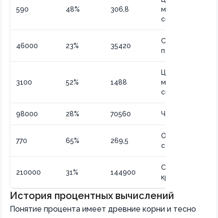
590
48%
306,8
множественных
скидок
Сумма к
46000
23%
35420
получению
Цена после
3100
52%
1488
максимальной
скидки
98000
28%
70560
Чистая выручка
Остаточная
770
65%
269,5
стоимость
Сумма после
210000
31%
144900
крупного вычет
История процентных вычислений
Понятие процента имеет древние корни и тесно