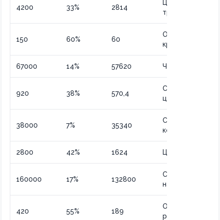
Цена после
4200
33%
2814
тройной скидки
Остаток после
150
60%
60
крупной скидки
67000
14%
57620
Чистый доход
Специальная
920
38%
570,4
цена
Сумма после
38000
7%
35340
комиссии банка
2800
42%
1624
Цена клиренса
Стоимость без
160000
17%
132800
наценки
Окончательная
420
55%
189
распродажа