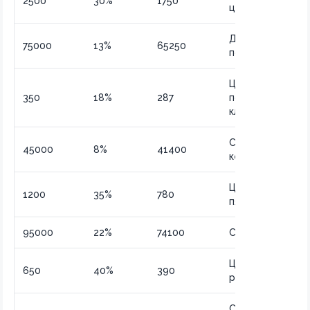
2500
30%
1750
цена
Доход после
75000
13%
65250
подоходного
Цена для
350
18%
287
постоянных
клиентов
Стоимость посл
45000
8%
41400
кешбэка
Цена в черную
1200
35%
780
пятницу
95000
22%
74100
Сумма к выплат
Цена
650
40%
390
распродажи
Сумма после