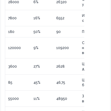
28000
6%
26320
удержания
Итоговая
7800
16%
6552
стоимость
180
50%
90
Половинная цен
Сумма после
120000
9%
109200
налогового
вычета
Цена со скидкой
3600
27%
2628
для студентов
Цена после
85
45%
46,75
большой скидки
Зарплата после
55000
11%
48950
вычетов