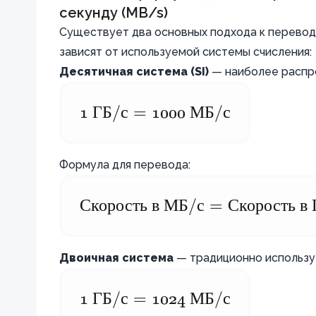
секунду (MB/s)
Существует два основных подхода к переводу
зависят от используемой системы счисления:
Десятичная система (SI)
— наиболее распро
1
1
ГБ
/
с
=
1000
МБ
/
с
\text{
ГБ/с}
Формула для перевода:
=
1000
Скорость
\text{Скорость
в
МБ
/
с
=
Скорость
в
\text{
в МБ/с} =
МБ/
\text{Скорость
с}
Двоичная система
— традиционно использу
в ГБ/с} \times
1000
1
1
ГБ
/
с
=
1024
МБ
/
с