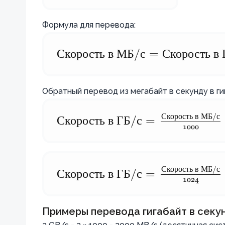
\text{
ГБ/с}
Формула для перевода:
=
1024
Скорость
\text{Скорость
в
МБ
/
с
=
Скорость
в
\text{
в МБ/с} =
МБ/
\text{Скорость
с}
Обратный перевод из мегабайт в секунду в ги
в ГБ/с} \times
1024
Скорость
в
МБ
/
с
\text{Скорость в ГБ/
Скорость
в
ГБ
/
с
=
1000
с} =
\frac{\text{Скорость
в МБ/с}}{1000}
Скорость
в
МБ
/
с
\text{Скорость в ГБ/
Скорость
в
ГБ
/
с
=
1024
\text{ (десятичная
с} =
система)}
\frac{\text{Скорость
Примеры перевода гигабайт в секун
в МБ/с}}{1024}