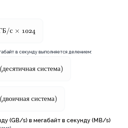
ГБ
/
с
×
1024
габайт в секунду выполняется делением:
(
десятичная
система
)
(
двоичная
система
)
ду (GB/s) в мегабайт в секунду (MB/s)