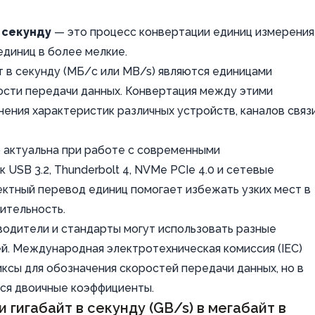
 секунду
— это процесс конвертации единиц измерения
единиц в более мелкие.
йт в секунду (МБ/с или MB/s) являются единицами
ости передачи данных. Конвертация между этими
ения характеристик различных устройств, каналов связ
о актуальна при работе с современными
USB 3.2, Thunderbolt 4, NVMe PCIe 4.0 и сетевые
ректный перевод единиц помогает избежать узких мест в
ительность.
водители и стандарты могут использовать разные
й. Международная электротехническая комиссия (IEC)
сы для обозначения скоростей передачи данных, но в
ся двоичные коэффициенты.
гигабайт в секунду (GB/s) в мегабайт в