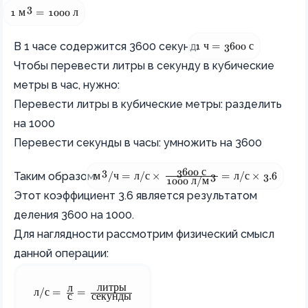
3
1 \text{ м}^3 = 1000 \text{ л}
1
м
=
1000
л
1 \text{ ч} = 3600 \tex
В 1 часе содержится 3600 секунд:
1
ч
=
3600
с
Чтобы перевести литры в секунду в кубические
метры в час, нужно:
Перевести литры в кубические метры: разделить
на 1000
Перевести секунды в часы: умножить на 3600
3600
с
3
\text{м}^3/\text{ч} = \text{л}/\text{с} \t
Таким образом:
м
/
ч
=
л
/
с
×
=
л
/
с
×
3.6
3
1000
л
/
м
Этот коэффициент 3.6 является результатом
деления 3600 на 1000.
Для наглядности рассмотрим физический смысл
данной операции:
литры
л
\text{л}/\text{с} = \frac{\text{л}}{\text{с}} = \fra
л
/
с
=
=
с
секунды