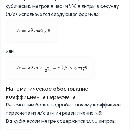
кубических метров в час (м³/ч) в литры в секунду
(л/с), используется следующая формула:
3
\text{л}/\text{с} = \text{м}^3/\text{ч} div 3.6
л
/
с
=
м
/
ч
d
i
v
3.6
или
1
3
3
\text{л}/\text{с} = \text{м}^3/\text{ч} \times \frac{
л
/
с
=
м
/
ч
×
=
м
/
ч
×
0.2778
3.6
Математическое обоснование
коэффициента пересчета
Рассмотрим более подробно, почему коэффициент
пересчета из л/с в м³/ч равен именно 3.6:
В 1 кубическом метре содержится 1000 литров: