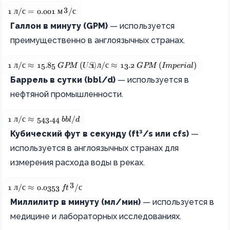
3
1 \text{ л/с} = 0.001 \text{ м}^3/\text{с}
1
л
/
с
=
0.001
м
/
с
Галлон в минуту (GPM)
— используется
преимущественно в англоязычных странах.
1 \text{ л/с} \approx 15.85 \text{ GPM (US)}
1 \text{ л/с} \approx 13.2 \text{ GP
1
л
/
с
≈
15.85
 GPM (US)
1
л
/
с
≈
13.2
 GPM (Imperial)
Баррель в сутки (bbl/d)
— используется в
нефтяной промышленности.
1 \text{ л/с} \approx 543.44 \text{ bbl/d}
1
л
/
с
≈
543.44
 bbl/d
Кубический фут в секунду (ft³/s или cfs)
—
используется в англоязычных странах для
измерения расхода воды в реках.
3
1 \text{ л/с} \approx 0.0353 \text{ ft}^3/\text{с}
1
л
/
с
≈
0.0353
 ft
/
с
Миллилитр в минуту (мл/мин)
— используется в
медицине и лабораторных исследованиях.