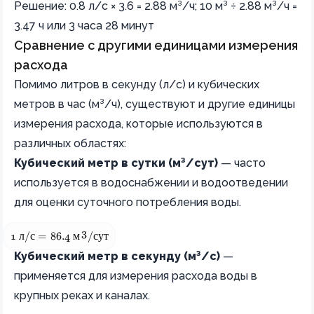
Решение: 0.8 л/с × 3.6 = 2.88 м³/ч; 10 м³ ÷ 2.88 м³/ч =
3.47 ч или 3 часа 28 минут
Сравнение с другими единицами измерения
расхода
Помимо литров в секунду (л/с) и кубических
метров в час (м³/ч), существуют и другие единицы
измерения расхода, которые используются в
различных областях:
Кубический метр в сутки (м³/сут)
— часто
используется в водоснабжении и водоотведении
для оценки суточного потребления воды.
3
1 \text{ л/с} = 86.4 \text{ м}^3/\text{сут}
1
л
/
с
=
86.4
м
/
сут
Кубический метр в секунду (м³/с)
—
применяется для измерения расхода воды в
крупных реках и каналах.