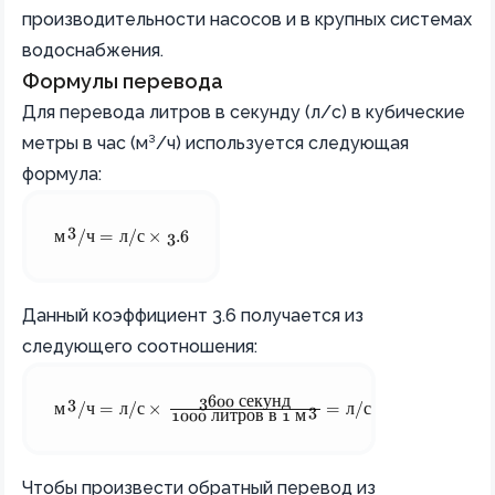
производительности насосов и в крупных системах
водоснабжения.
Формулы перевода
Для перевода литров в секунду (л/с) в кубические
метры в час (м³/ч) используется следующая
формула:
3
\text{м}^3/\text{ч} = \text{л}/\text{с} \times 3.6
м
/
ч
=
л
/
с
×
3.6
Данный коэффициент 3.6 получается из
следующего соотношения:
3600
секунд
3
\text{м}^3/\text{ч} = \text{л}/\text{с} \times \frac{3
м
/
ч
=
л
/
с
×
=
л
/
с
×
3.6
3
1000
литров
в
1
м
Чтобы произвести обратный перевод из