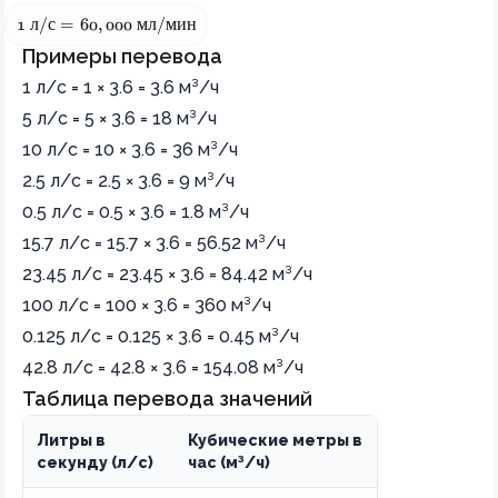
1 \text{ л/с} = 60,000 \text{ мл/мин}
1
л
/
с
=
60
,
000
мл
/
мин
Примеры перевода
1 л/с = 1 × 3.6 = 3.6 м³/ч
5 л/с = 5 × 3.6 = 18 м³/ч
10 л/с = 10 × 3.6 = 36 м³/ч
2.5 л/с = 2.5 × 3.6 = 9 м³/ч
0.5 л/с = 0.5 × 3.6 = 1.8 м³/ч
15.7 л/с = 15.7 × 3.6 = 56.52 м³/ч
23.45 л/с = 23.45 × 3.6 = 84.42 м³/ч
100 л/с = 100 × 3.6 = 360 м³/ч
0.125 л/с = 0.125 × 3.6 = 0.45 м³/ч
42.8 л/с = 42.8 × 3.6 = 154.08 м³/ч
Таблица перевода значений
Литры в
Кубические метры в
секунду (л/с)
час (м³/ч)