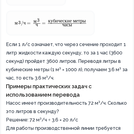
3
кубические
метры
м
3
\text{м}^3/\text{ч} = \frac{\text{м}^3}{\text{ч}} = 
м
/
ч
=
=
ч
часы
Если 1 л/с означает, что через сечение проходит 1
литр жидкости каждую секунду, то за 1 час (3600
секунд) пройдет 3600 литров. Переводя литры в
кубические метры (1 м³ = 1000 л), получаем 3.6 м³ за
час, то есть 3.6 м³/ч.
Примеры практических задач с
использованием перевода
Насос имеет производительность 72 м³/ч. Сколько
это литров в секунду?
Решение: 72 м³/ч ÷ 3.6 = 20 л/с
Для работы производственной линии требуется