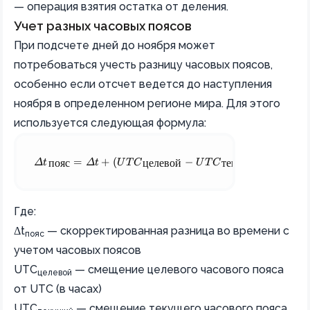
— операция взятия остатка от деления.
Учет разных часовых поясов
При подсчете дней до ноября может
потребоваться учесть разницу часовых поясов,
особенно если отсчет ведется до наступления
ноября в определенном регионе мира. Для этого
используется следующая формула:
\Delta t_\text{пояс} = \Delta t + (UTC_\text{целевой}
Δ
t
=
Δ
t
+
(
U
T
C
−
U
T
C
)
⋅
3600
пояс
целевой
текущий
Где:
Δt
— скорректированная разница во времени с
пояс
учетом часовых поясов
UTC
— смещение целевого часового пояса
целевой
от UTC (в часах)
UTC
— смещение текущего часового пояса