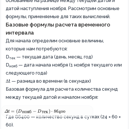
основанные на разнице между текущей датой и
датой наступления ноября. Рассмотрим основные
формулы, применяемые для таких вычислений.
Базовые формулы расчета временного
интервала
Для начала определим основные величины,
которые нам потребуются:
D
— текущая дата (день, месяц, год)
тек
D
— дата начала ноября (1 ноября текущего или
нояб
следующего года)
Δt — разница во времени (в секундах)
Базовая формула для расчета количества секунд
между текущей датой и началом ноября:
\Delta t = (D_\text{нояб} - D_\text{тек}) \cdot 86400
Δ
t
=
(
D
−
D
)
⋅
86400
нояб
тек
Где 86400 — количество секунд в сутках (24 × 60 ×
60).