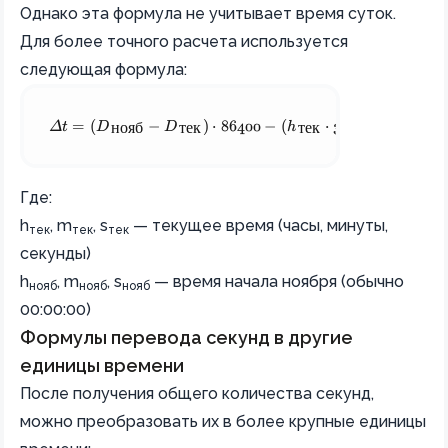
Однако эта формула не учитывает время суток.
Для более точного расчета используется
следующая формула:
\Delta t = (D_{нояб} - D_\text{тек}) \cdot 86400 - (h_
Δ
t
=
(
D
−
D
)
⋅
86400
−
(
h
⋅
3600
+
m
⋅
6
нояб
тек
тек
тек
Где:
h
, m
, s
— текущее время (часы, минуты,
тек
тек
тек
секунды)
h
, m
, s
— время начала ноября (обычно
нояб
нояб
нояб
00:00:00)
Формулы перевода секунд в другие
единицы времени
После получения общего количества секунд,
можно преобразовать их в более крупные единицы