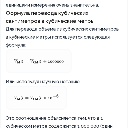
единицами измерения очень значительна.
Формула перевода кубических
сантиметров в кубические метры
Для перевода объема из кубических сантиметров
в кубические метры используется следующая
формула:
 V_{м³} = V_{см³} \div 1000000 
3
3
V
=
V
÷
1000000
м
с
м
Или, используя научную нотацию:
−
6
 V_{м³} = V_{см³} \times 10^{-6} 
3
3
V
=
V
×
1
0
м
с
м
Это соотношение объясняется тем, что в 1
кубическом метре содержится 1 000 000 (один