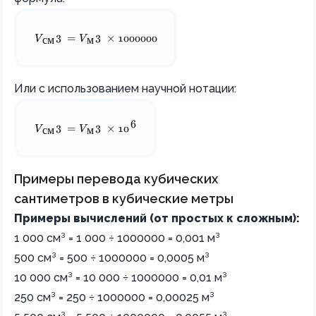
 V_{см³} = V_{м³} \times 1000000 
3
3
V
=
V
×
1000000
с
м
м
Или с использованием научной нотации:
6
 V_{см³} = V_{м³} \times 10^{6} 
3
3
V
=
V
×
1
0
с
м
м
Примеры перевода кубических
сантиметров в кубические метры
Примеры вычислений (от простых к сложным):
1 000 см³ = 1 000 ÷ 1000000 = 0,001 м³
500 см³ = 500 ÷ 1000000 = 0,0005 м³
10 000 см³ = 10 000 ÷ 1000000 = 0,01 м³
250 см³ = 250 ÷ 1000000 = 0,00025 м³