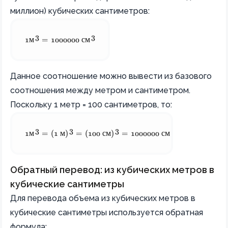
миллион) кубических сантиметров:
3
3
 1   \text{м}^3 = 1000000  \text{ см}^3 
1
м
=
1000000
см
Данное соотношение можно вывести из базового
соотношения между метром и сантиметром.
Поскольку 1 метр = 100 сантиметров, то:
3
3
3
3
 1   \text{м}^3 = (1  \text{ м})^3 = (100   \text{ см})^3
1
м
=
(
1
м
)
=
(
100
см
)
=
1000000
см
Обратный перевод: из кубических метров в
кубические сантиметры
Для перевода объема из кубических метров в
кубические сантиметры используется обратная
формула: