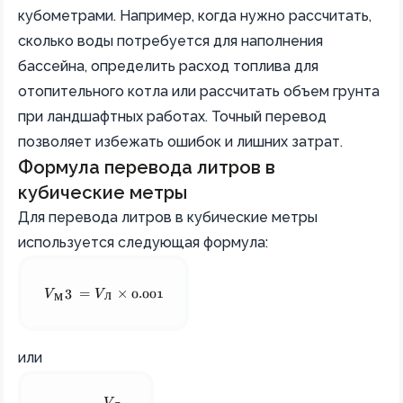
кубометрами. Например, когда нужно рассчитать,
сколько воды потребуется для наполнения
бассейна, определить расход топлива для
отопительного котла или рассчитать объем грунта
при ландшафтных работах. Точный перевод
позволяет избежать ошибок и лишних затрат.
Формула перевода литров в
кубические метры
Для перевода литров в кубические метры
используется следующая формула:
V_{\text{м}^3} = V_{\text{л}} \times 0.001
3
V
=
V
×
0.001
л
м
или