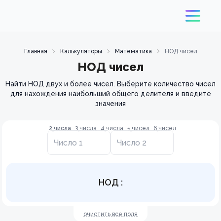
Главная
Калькуляторы
Математика
НОД чисел
НОД чисел
Найти НОД двух и более чисел. Выберите количество чисел
для нахождения наибольший общего делителя и введите
значения
2
числа
3
числа
4
числа
5
чисел
6
чисел
НОД
:
очистить все поля