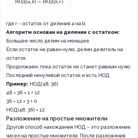
\text{НОД}(a,b) = \text{НОД}(b,r)
НОД
(
a
,
b
)
=
НОД
(
b
,
r
)
где r – остаток от деления a на b.
Алгоритм основан на делении с остатком:
Большее число делим на меньшее
Если остаток не равен нулю, делим делитель на
остаток
Продолжаем, пока остаток не станет равным нулю
Последний ненулевой остаток и есть НОД
Пример:
НОД(48, 36)
48 = 36 × 1 + 12
36 = 12 × 3 + 0
НОД(48, 36) = 12
Разложение на простые множители
Другой способ нахождения НОД – это разложение
чисел на простые множители. После разложения