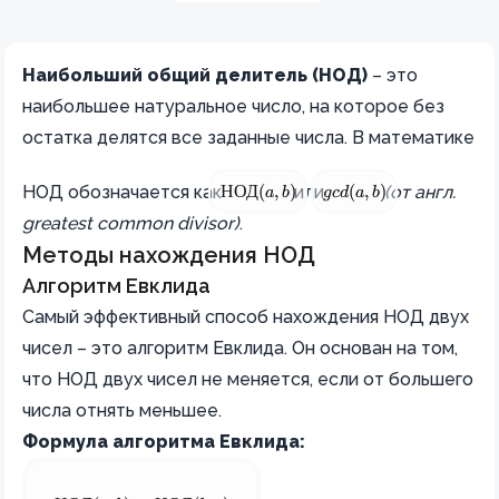
Наибольший общий делитель (НОД)
– это
наибольшее натуральное число, на которое без
остатка делятся все заданные числа. В математике
\text{НОД}(a,b)
\gcd(a,b)
НОД обозначается как
или
(от англ.
НОД
(
a
,
b
)
g
cd
(
a
,
b
)
greatest common divisor)
.
Методы нахождения НОД
Алгоритм Евклида
Самый эффективный способ нахождения НОД двух
чисел – это алгоритм Евклида. Он основан на том,
что НОД двух чисел не меняется, если от большего
числа отнять меньшее.
Формула алгоритма Евклида: