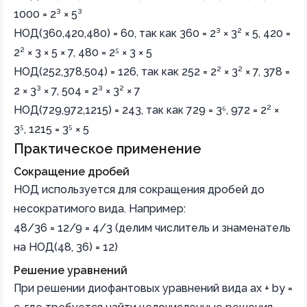
1000 = 2³ × 5³
НОД(360,420,480) = 60, так как 360 = 2³ × 3² × 5, 420 =
2² × 3 × 5 × 7, 480 = 2⁵ × 3 × 5
НОД(252,378,504) = 126, так как 252 = 2² × 3² × 7, 378 =
2 × 3³ × 7, 504 = 2³ × 3² × 7
НОД(729,972,1215) = 243, так как 729 = 3⁶, 972 = 2² ×
3⁵, 1215 = 3⁵ × 5
Практическое применение
Сокращение дробей
НОД используется для сокращения дробей до
несократимого вида. Например:
48/36 = 12/9 = 4/3 (делим числитель и знаменатель
на НОД(48, 36) = 12)
Решение уравнений
При решении диофантовых уравнений вида ax + by =