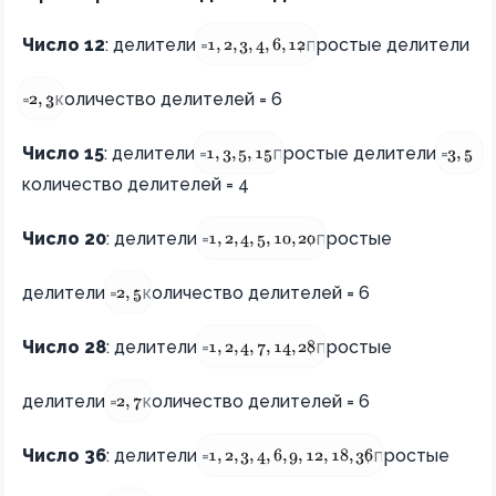
{1, 2, 3, 4, 6, 12}
Число 12
: делители =
; простые делители
1
,
2
,
3
,
4
,
6
,
12
{2, 3}   
=
; количество делителей = 6
2
,
3
{1, 3, 5, 15} 
{3, 5}
Число 15
: делители =
; простые делители =
;
1
,
3
,
5
,
15
3
,
5
количество делителей = 4
{1, 2, 4, 5, 10, 20} 
Число 20
: делители =
; простые
1
,
2
,
4
,
5
,
10
,
20
{2, 5} 
делители =
; количество делителей = 6
2
,
5
{1, 2, 4, 7, 14, 28}  
Число 28
: делители =
; простые
1
,
2
,
4
,
7
,
14
,
28
{2, 7}
делители =
; количество делителей = 6
2
,
7
{1, 2, 3, 4, 6, 9, 12, 18, 36  } 
Число 36
: делители =
; простые
1
,
2
,
3
,
4
,
6
,
9
,
12
,
18
,
36