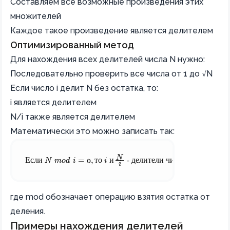
Составляем все возможные произведения этих
множителей
Каждое такое произведение является делителем
Оптимизированный метод
Для нахождения всех делителей числа N нужно:
Последовательно проверить все числа от 1 до √N
Если число i делит N без остатка, то:
i является делителем
N/i также является делителем
Математически это можно записать так:
N
\text{Если } N \bmod i = 0, \text{то i }  \text{и} \fra
Если
N
mod
i
=
0
,
то
 i 
и
 - 
делители
числа
N
i
где mod обозначает операцию взятия остатка от
деления.
Примеры нахождения делителей