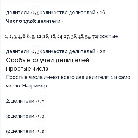
{2, 5} 
делители =
; количество делителей = 16
2
,
5
Число 1728
: делители =
{1, 2, 3, 4, 6, 8, 9, 12, 16, 18, 24, 27, 36, 48, 54, 72, 108, 144, 216
; простые
1
,
2
,
3
,
4
,
6
,
8
,
9
,
12
,
16
,
18
,
24
,
27
,
36
,
48
,
54
,
72
,
108
,
144
,
216
,
432
,
{2, 3}
делители =
; количество делителей = 22
2
,
3
Особые случаи делителей
Простые числа
Простые числа имеют всего два делителя: 1 и само
число. Например:
{1, 2} 
2: делители =
1
,
2
{1, 3}
3: делители =
1
,
3
{1, 5} 
5: делители =
1
,
5