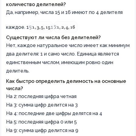
количество делителей?
Да, например, числа 15 и 16 имеют по 4 делителя
1, 3, 5, 15
{1, 2, 4, 16}
каждое. 15:
, 16:
.
1
,
3
,
5
,
15
1
,
2
,
4
,
16
Существуют ли числа без делителей?
Нет, каждое натуральное число имеет как минимум
два делителя: 1 и само число. Единица является
единственным числом, имеющим ровно один
делитель.
Как быстро определить делимость на основные
числа?
На 2: последняя цифра четная
На 3: сумма цифр делится на 3
На 4: последние две цифры делятся на 4
На 5: последняя цифра 0 или 5
На 9: сумма цифр делится на 9