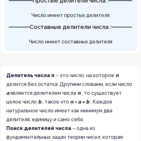
Простые делители числа
:
Число
имеет
простых делителя
Составные делители числа
:
Число
имеет
составных делителя
Делитель числа n
– это число, на которое
n
делится без остатка. Другими словами, если число
a
является делителем числа
n
, то существует
целое число
b
, такое что
n = a × b
. Каждое
натуральное число имеет как минимум два
делителя: единицу и само себя.
Поиск делителей числа
– одна из
фундаментальных задач теории чисел, которая