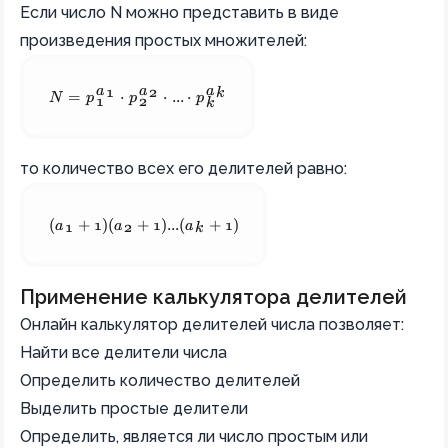
Если число N можно представить в виде
произведения простых множителей:
a
a
a
N = p_1^{a_1} \cdot p_2^{a_2} \cdot ... \cdot p_k^{a_k}
1
2
k
N
=
p
⋅
p
⋅
...
⋅
p
1
2
k
то количество всех его делителей равно:
(a_1 + 1)(a_2 + 1)...(a_k + 1)
(
a
+
1
)
(
a
+
1
)
...
(
a
+
1
)
1
2
k
Применение калькулятора делителей
Онлайн калькулятор делителей числа позволяет:
Найти все делители числа
Определить количество делителей
Выделить простые делители
Определить, является ли число простым или