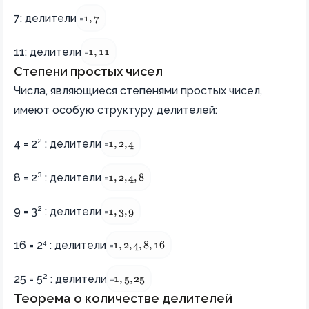
{1, 7}
7: делители =
1
,
7
{1, 11}
11: делители =
1
,
11
Степени простых чисел
Числа, являющиеся степенями простых чисел,
имеют особую структуру делителей:
{1, 2, 4}
4 = 2² : делители =
1
,
2
,
4
{1, 2, 4, 8}
8 = 2³ : делители =
1
,
2
,
4
,
8
{1, 3, 9} 
9 = 3² : делители =
1
,
3
,
9
{1, 2, 4, 8, 16}
16 = 2⁴ : делители =
1
,
2
,
4
,
8
,
16
{1, 5, 25}
25 = 5² : делители =
1
,
5
,
25
Теорема о количестве делителей