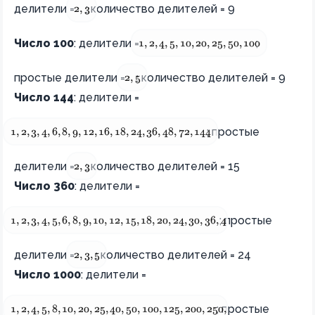
 {2, 3} 
делители =
; количество делителей = 9
2
,
3
{1, 2, 4, 5, 10, 20, 25, 50, 100}
Число 100
: делители =
;
1
,
2
,
4
,
5
,
10
,
20
,
25
,
50
,
100
{2, 5} 
простые делители =
; количество делителей = 9
2
,
5
Число 144
: делители =
{1, 2, 3, 4, 6, 8, 9, 12, 16, 18, 24, 36, 48, 72, 144}
; простые
1
,
2
,
3
,
4
,
6
,
8
,
9
,
12
,
16
,
18
,
24
,
36
,
48
,
72
,
144
{2, 3} 
делители =
; количество делителей = 15
2
,
3
Число 360
: делители =
{1, 2, 3, 4, 5, 6, 8, 9, 10, 12, 15, 18, 20, 24, 30, 36, 40, 45, 60, 72,
; простые
1
,
2
,
3
,
4
,
5
,
6
,
8
,
9
,
10
,
12
,
15
,
18
,
20
,
24
,
30
,
36
,
40
,
45
,
60
,
72
,
90
,
12
{2, 3, 5}
делители =
; количество делителей = 24
2
,
3
,
5
Число 1000
: делители =
{1, 2, 4, 5, 8, 10, 20, 25, 40, 50, 100, 125, 200, 250, 500, 1000} 
; простые
1
,
2
,
4
,
5
,
8
,
10
,
20
,
25
,
40
,
50
,
100
,
125
,
200
,
250
,
500
,
1000