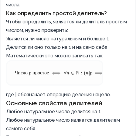
числа.
Как определить простой делитель?
Чтобы определить, является ли делитель простым
числом, нужно проверить:
Является ли число натуральным и больше 1
Делится ли оно только на 1 и на само себя
Математически это можно записать так:
\text{Число } p \text{ простое} \iff \forall n \in \ma
N
Число
p
простое
⟺
∀
n
∈
:
(
n
∣
p
⟹
n
=
1
или
n
где | обозначает операцию деления нацело.
Основные свойства делителей
Любое натуральное число делится на 1
Любое натуральное число является делителем
самого себя