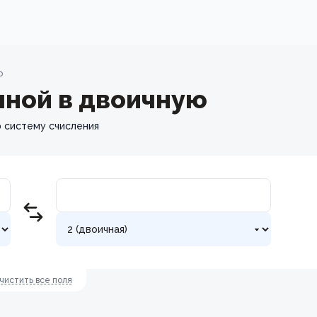
ю
чной в двоичную
ю систему счисления
чистить все поля