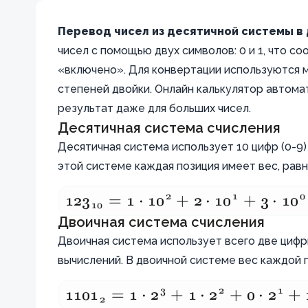
Перевод чисел из десятичной системы в
чисел с помощью двух символов: 0 и 1, что 
«включено». Для конвертации используются м
степеней двойки. Онлайн калькулятор автома
результат даже для больших чисел.
Десятичная система счисления
Десятичная система использует 10 цифр (0-9)
этой системе каждая позиция имеет вес, равн
2
1
0
12
123_{10}
3
=
1
⋅
1
0
+
2
⋅
1
0
+
3
⋅
1
0
10
Двоичная система счисления
= 1
Двоичная система использует всего две цифр
\cdot
вычислений. В двоичной системе вес каждой п
10^2 + 2
\cdot
3
2
1
110
1101_2
1
=
1
⋅
2
+
1
⋅
2
+
0
⋅
2
+
2