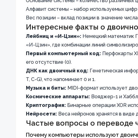
Основание системы – количество различных ц
Алфавит системы – набор используемых цифр
Вес позиции – вклад позиции в значение числа
Интересные факты о двоично
Лейбниц и «И-Цзин»:
Немецкий математик Г
«И-Цзин», где комбинации линий символизиро
Первый компьютерный код:
Перфокарты XIX
его отсутствие (0).
ДНК как двоичный код:
Генетическая инфор
T, C-G), что напоминает 0 и 1.
Музыка и биты:
MIDI-формат использует двои
Космические аппараты:
Вояджер-1 и Хаббл
Криптография:
Бинарные операции XOR испо
Нейросети:
Веса нейронов хранятся в виде 
Частые вопросы о переводе 
Почему компьютеры используют двоич