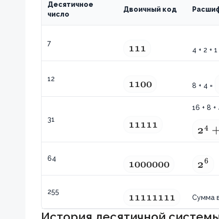
Десятичное
Двоичный код
Расшиф
число
7
111
111
4 + 2 + 1
12
1100
1100
8 + 4 =
16 + 8 + 
31
11111
11111
4
2
2^4
64
6
1000000
1000000
2
2^6
255
11111111
11111111
Сумма 
История десятичной системы