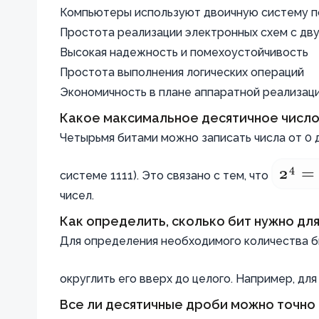
Компьютеры используют двоичную систему по
Простота реализации электронных схем с дв
Высокая надежность и помехоустойчивость
Простота выполнения логических операций
Экономичность в плане аппаратной реализац
Какое максимальное десятичное число
Четырьмя битами можно записать числа от 0 д
4
2
2^4
=
системе 1111). Это связано с тем, что
чисел.
=
16
Как определить, сколько бит нужно дл
Для определения необходимого количества би
округлить его вверх до целого. Например, для
Все ли десятичные дроби можно точно