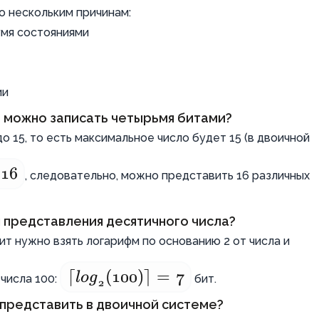
 нескольким причинам:
умя состояниями
ии
 можно записать четырьмя битами?
о 15, то есть максимальное число будет 15 (в двоичной
16
, следовательно, можно представить 16 различных
я представления десятичного числа?
т нужно взять логарифм по основанию 2 от числа и
⌈
\lceil
lo
g
(
100
)⌉
=
7
 числа 100:
бит.
2
\log_2(100)
 представить в двоичной системе?