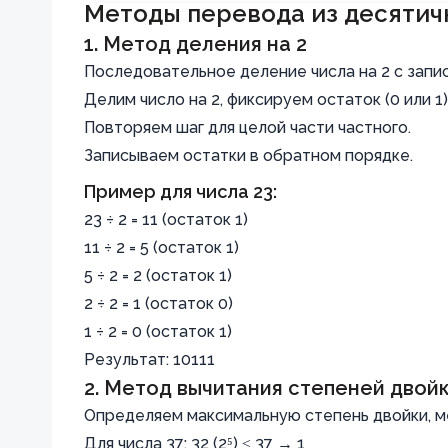
10^1 + 3
Методы перевода из десятич
= 1
\cdot
1. Метод деления на 2
\cdot
10^0 =
Последовательное деление числа на 2 с запи
2^3 + 1
100 + 20
Делим число на 2, фиксируем остаток (0 или 1)
\cdot
+ 3
Повторяем шаг для целой части частного.
2^2 + 0
Записываем остатки в обратном порядке.
\cdot
Пример для числа 23:
2^1 + 1
23 ÷ 2 = 11 (остаток 1)
\cdot
11 ÷ 2 = 5 (остаток 1)
2^0 = 8
5 ÷ 2 = 2 (остаток 1)
+ 4 + 0
2 ÷ 2 = 1 (остаток 0)
+ 1 =
1 ÷ 2 = 0 (остаток 1)
13_{10}
Результат: 10111
2. Метод вычитания степеней двой
Определяем максимальную степень двойки, м
Для числа 37: 32 (2⁵) ≤ 37 → 1