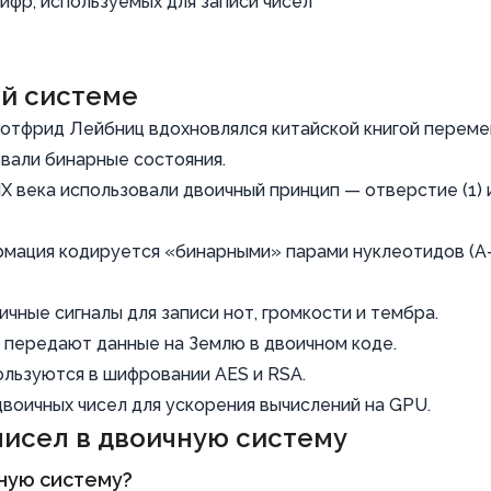
ифр, используемых для записи чисел
й системе
отфрид Лейбниц вдохновлялся китайской книгой переме
вали бинарные состояния.
 века использовали двоичный принцип — отверстие (1) 
мация кодируется «бинарными» парами нуклеотидов (A
чные сигналы для записи нот, громкости и тембра.
 передают данные на Землю в двоичном коде.
льзуются в шифровании AES и RSA.
двоичных чисел для ускорения вычислений на GPU.
чисел в двоичную систему
ную систему?