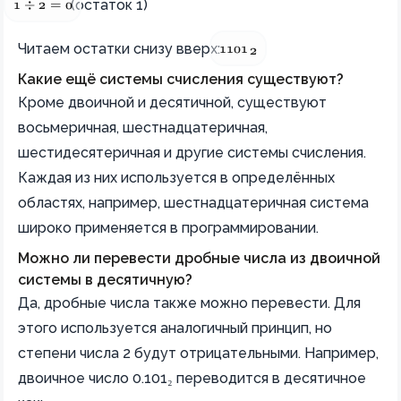
1 ÷ 2 = 0
(остаток 1)
1
÷
2
=
0
1101₂
Читаем остатки снизу вверх:
110
1
2
Какие ещё системы счисления существуют?
Кроме двоичной и десятичной, существуют
восьмеричная, шестнадцатеричная,
шестидесятеричная и другие системы счисления.
Каждая из них используется в определённых
областях, например, шестнадцатеричная система
широко применяется в программировании.
Можно ли перевести дробные числа из двоичной
системы в десятичную?
Да, дробные числа также можно перевести. Для
этого используется аналогичный принцип, но
степени числа 2 будут отрицательными. Например,
двоичное число 0.101₂ переводится в десятичное