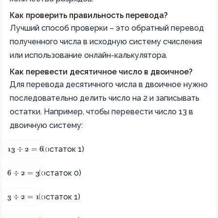
Как проверить правильность перевода?
Лучший способ проверки – это обратный перевод
полученного числа в исходную систему счисления
или использование онлайн-калькулятора.
Как перевести десятичное число в двоичное?
Для перевода десятичного числа в двоичное нужно
последовательно делить число на 2 и записывать
остатки. Например, чтобы перевести число 13 в
двоичную систему:
13 ÷ 2 = 6
(остаток 1)
13
÷
2
=
6
6 ÷ 2 = 3
(остаток 0)
6
÷
2
=
3
3 ÷ 2 = 1
(остаток 1)
3
÷
2
=
1