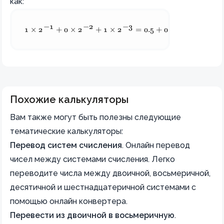
как:
−
1
−
2
−
3
1 \times 2^{-1} + 0 \times 2^{-2} + 1 \times 2^{-3} = 0
1
×
2
+
0
×
2
+
1
×
2
=
0.5
+
0
+
0.125
=
0.62
Похожие калькуляторы
Вам также могут быть полезны следующие
тематические калькуляторы:
Перевод систем счисления
.
Онлайн перевод
чисел между системами счисления. Легко
переводите числа между двоичной, восьмеричной,
десятичной и шестнадцатеричной системами с
помощью онлайн конвертера.
Перевести из двоичной в восьмеричную
.