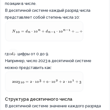
позиции в числе.
В десятичной системе каждый разряд числа
представляет собой степень числа 10:
n
n
−
1
1
N_{10} = d_n \cdot 10^n + d_{n-1} \cdot 10^{n-1} + ... 
N
=
d
⋅
1
0
+
d
⋅
1
0
+
...
+
d
⋅
1
0
+
d
⋅
10
n
n
−
1
1
0
d_i
где
- цифры от 0 до 9.
d
i
Например, число 2023 в десятичной системе
можно представить как:
3
2
1
0
2023_{10} = 2 \cdot 10^3 + 0 \cdot 10^2 + 2 \cdot 10^1 
202
3
=
2
⋅
1
0
+
0
⋅
1
0
+
2
⋅
1
0
+
3
⋅
1
0
=
2000
+
10
Структура десятичного числа
В десятичной системе значение каждого разряда