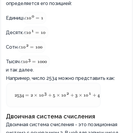
определяется его позицией:
0
10^0 = 1
Единицы:
1
0
=
1
1
10^1 = 10
Десятки:
1
0
=
10
2
10^2 = 100
Сотни:
1
0
=
100
3
10^3 = 1000
Тысячи:
1
0
=
1000
и так далее.
Например, число 2534 можно представить как:
3
2
1
0
2534 = 2 \times 10^3 + 5 \times 10^2 + 3 \times 10^1 +
2534
=
2
×
1
0
+
5
×
1
0
+
3
×
1
0
+
4
×
1
0
Двоичная система счисления
Двоичная система счисления - это позиционная
система с основанием 2. В ней для записи чисел