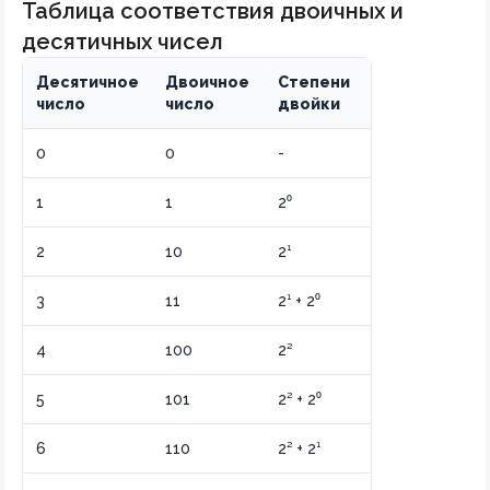
Таблица соответствия двоичных и
десятичных чисел
Десятичное
Двоичное
Степени
число
число
двойки
0
0
-
1
1
2⁰
2
10
2¹
3
11
2¹ + 2⁰
4
100
2²
5
101
2² + 2⁰
6
110
2² + 2¹