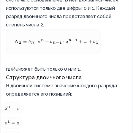
используются только две цифры: 0 и 1. Каждый
разряд двоичного числа представляет собой
степень числа 2:
n
n
−
1
1
0
N_2 = b_n \cdot 2^n + b_{n-1} \cdot 2^{n-1} + ... + b_1 
N
=
b
⋅
2
+
b
⋅
2
+
...
+
b
⋅
2
+
b
⋅
2
2
n
n
−
1
1
0
b_i
где
может быть только 0 или 1.
b
i
Структура двоичного числа
В двоичной системе значение каждого разряда
определяется его позицией:
0
2^0 = 1
2
=
1
1
2^1 = 2
2
=
2