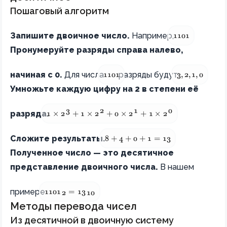
Пошаговый алгоритм
1101
Запишите двоичное число.
Например,
1101
Пронумеруйте разряды справа налево,
1101
3, 2, 1, 0
начиная с 0.
Для числа
разряды будут:
1101
3
,
2
,
1
,
0
Умножьте каждую цифру на 2 в степени её
3
2
1
0
1 \times 2^3 + 1 \times 2^2 + 0 \times 2^1 + 1 \
разряда.
1
×
2
+
1
×
2
+
0
×
2
+
1
×
2
8 + 4 + 0 + 1 = 13
Сложите результаты.
8
+
4
+
0
+
1
=
13
Полученное число — это десятичное
представление двоичного числа.
В нашем
1101₂ = 13₁₀
примере
110
1
=
1
3
2
10
Методы перевода чисел
Из десятичной в двоичную систему