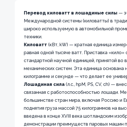
Перевод киловатт в лошадиные силы
— э
Международной системы (киловатты) в тради
широко используемую в автомобильной промы
техники.
Киловатт
(кВт, kW) — кратная единица изме
равная одной тысяче ватт. Приставка «кило» 
стандартной научной единицей, принятой во 
механических систем. Эта единица основана 
килограмме и секунде — что делает ее универ
Лошадиная сила
(л.с., hpM, PS, CV, ch) — 
связанная с работоспособностью лошади. Мет
большинстве стран мира, включая Россию и Е
поднятия груза массой 75 килограммов на выс
введена в конце XVIII века шотландским изо
демонстрации преимуществ паровых машин п