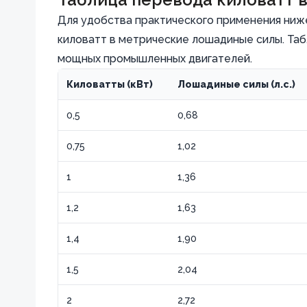
=
=
Для удобства практического применения ниж
1,34102
0,7457
киловатт в метрические лошадиные силы. Таб
\text{
\text{
мощных промышленных двигателей.
л.с.
кВт} =
Киловатты (кВт)
Лошадиные силы (л.с.)
(мех.)}
1,01387
0,5
0,68
\text{
л.с.
0,75
1,02
(метр.)}
1
1,36
1,2
1,63
1,4
1,90
1,5
2,04
2
2,72