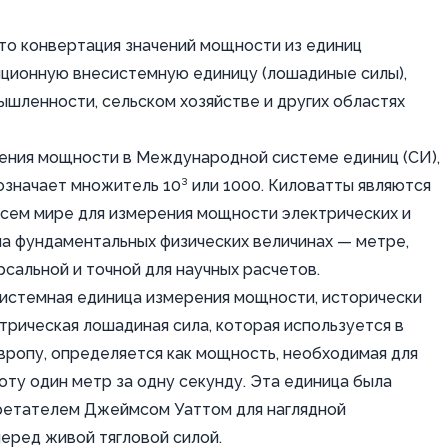
то конвертация значений мощности из единиц
ционную внесистемную единицу (лошадиные силы),
шленности, сельском хозяйстве и других областях
рения мощности в Международной системе единиц (СИ),
означает множитель 10³ или 1000. Киловатты являются
всем мире для измерения мощности электрических и
на фундаментальных физических величинах — метре,
сальной и точной для научных расчетов.
внесистемная единица измерения мощности, исторически
рическая лошадиная сила, которая используется в
вропу, определяется как мощность, необходимая для
оту один метр за одну секунду. Эта единица была
бретателем Джеймсом Уаттом для наглядной
еред живой тягловой силой.