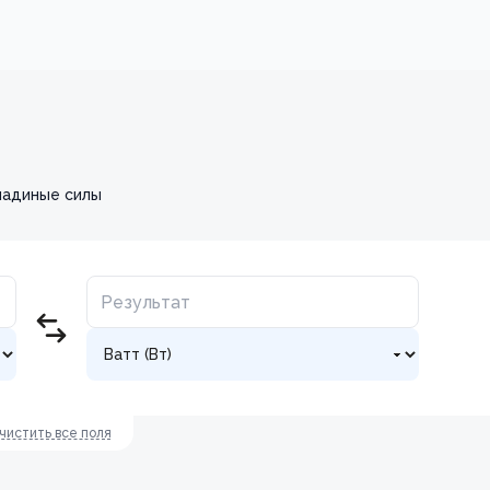
шадиные силы
чистить все поля