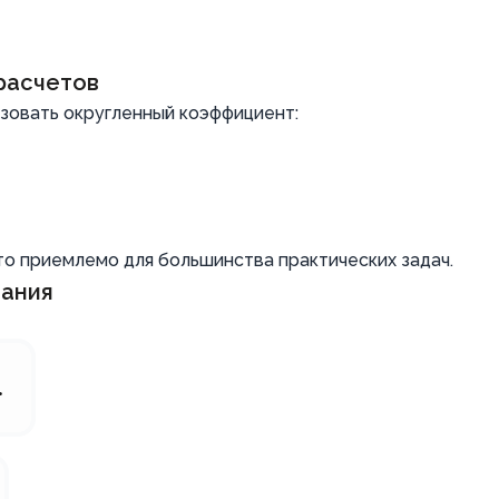
расчетов
зовать округленный коэффициент:
то приемлемо для большинства практических задач.
вания
.