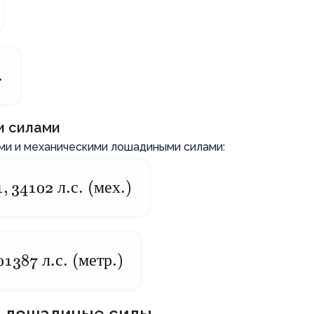
.
и силами
ми и механическими лошадиными силами:
1
,
34102
л
.
с
. (
мех
.)
01387
л
.
с
. (
метр
.)
в лошадиные силы