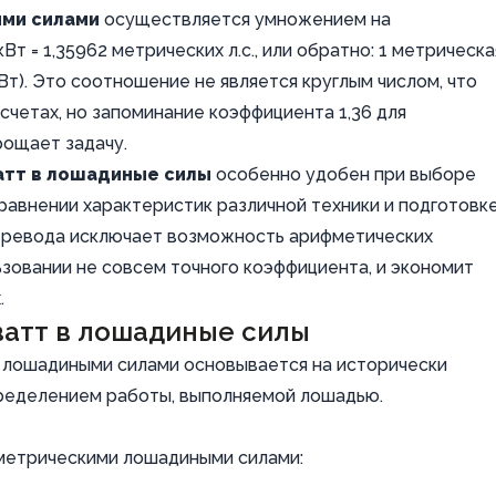
ми силами
осуществляется умножением на
Вт = 1,35962 метрических л.с., или обратно: 1 метрическа
 кВт). Это соотношение не является круглым числом, что
счетах, но запоминание коэффициента 1,36 для
рощает задачу.
атт в лошадиные силы
особенно удобен при выборе
сравнении характеристик различной техники и подготовк
перевода исключает возможность арифметических
ьзовании не совсем точного коэффициента, и экономит
.
ватт в лошадиные силы
 лошадиными силами основывается на исторически
ределением работы, выполняемой лошадью.
метрическими лошадиными силами: