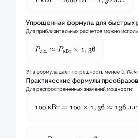
1
кВт
=
1000
Вт
=
1
,
36
л
.
с
.
0,7355
\text{
\text{
кВт}
Упрощенная формула для быстрых 
кВт}
=
Для приблизительных расчетов можно исполь
=
1000
735,5
\text{
P
P_{\text{л.с.}}
≈
P
×
1
,
36
\text{
л
.
с
.
кВт
Вт} =
\approx
Вт}
1,36
P_{\text{кВт}}
Эта формула дает погрешность менее 0,3%, ч
\text{
\times 1,36
Практические формулы преобразо
л.с.}
Для распространенных значений мощности:
100
100
кВт
=
100
×
1
,
36
≈
136
л
.
с
\text{
кВт} =
100