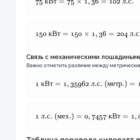
75
75
кВт
=
75
×
1
,
36
=
102
л
.
с
.
\times
\text{
1,36
кВт}
\approx
= 75
136
150
150
кВт
=
150
×
1
,
36
=
204
л
.
с
\times
\text{
\text{
1,36 =
л.с.}
кВт}
102
Связь с механическими лошадиным
= 150
\text{
Важно отметить различие между метрически
\times
л.с.}
1,36 =
1
1 \text{
кВт
=
1
,
35962
л
.
с
. (
метр
.)
=
204
кВт} =
\text{
1,35962
л.с.}
\text{
1
1 \text{
л
.
с
. (
мех
.)
=
0
,
7457
кВт
=
1
,
л.с.
л.с.
(метр.)}
(мех.)}
Таблица перевода киловатт 