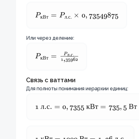
\times 0,7355
P
P_{\text{кВт}}
=
P
×
0
,
73549875
кВт
л
.
с
.
=
P_{\text{л.с.}}
Или через деление:
\times
0,73549875
P
л
.
с
.
P
P_{\text{кВт}} =
=
,
кВт
1
35962
\frac{P_{\text{л.с.}}}
{1,35962}
Связь с ваттами
Для полноты понимания иерархии единиц:
1
1
л
.
с
.
=
0
,
7355
кВт
=
735
,
5
Вт
\text{
л.с.}
=
1