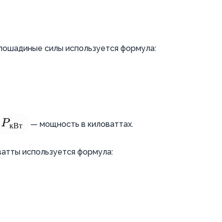
 лошадиные силы используется формула:
P
— мощность в киловаттах.
P_{\text{кВт}}
кВт
ватты используется формула: