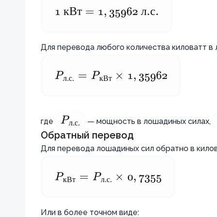
1
1
кВт
=
1
,
35962
л
.
с
.
\text{
кВт} =
Для перевода любого количества киловатт в
1,35962
\text{
P
P_{\text{л.с.}}
=
P
×
1
,
35962
л
.
с
.
кВт
л.с.}
=
P_{\text{кВт}}
P
\times 1,35962
где
— мощность в лошадиных силах,
P_{\text{л.с.}}
л
.
с
.
Обратный перевод
Для перевода лошадиных сил обратно в кило
P
P_{\text{кВт}}
=
P
×
0
,
7355
кВт
л
.
с
.
=
P_{\text{л.с.}}
Или в более точном виде: