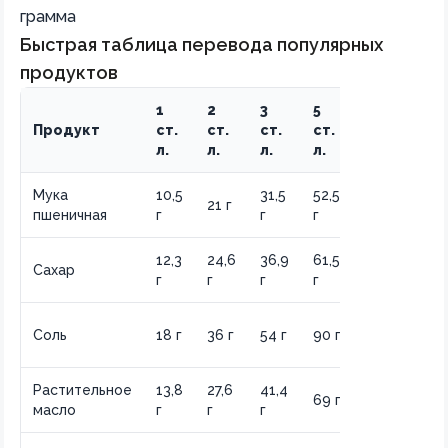
грамма
Быстрая таблица перевода популярных
продуктов
1
2
3
5
10
Продукт
ст.
ст.
ст.
ст.
ст.
л.
л.
л.
л.
л.
Мука
10,5
31,5
52,5
105
21 г
пшеничная
г
г
г
г
12,3
24,6
36,9
61,5
123
Сахар
г
г
г
г
г
180
Соль
18 г
36 г
54 г
90 г
г
Растительное
13,8
27,6
41,4
138
69 г
масло
г
г
г
г