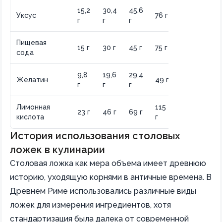
15,2
30,4
45,6
152
Уксус
76 г
г
г
г
г
Пищевая
150
15 г
30 г
45 г
75 г
сода
г
9,8
19,6
29,4
98
Желатин
49 г
г
г
г
г
Лимонная
115
230
23 г
46 г
69 г
кислота
г
г
История использования столовых
ложек в кулинарии
Столовая ложка как мера объема имеет древнюю
историю, уходящую корнями в античные времена. В
Древнем Риме использовались различные виды
ложек для измерения ингредиентов, хотя
стандартизация была далека от современной