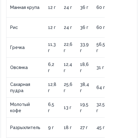
120
Манная крупа
12 г
24 г
36 г
60 г
г
120
Рис
12 г
24 г
36 г
60 г
г
11,3
22,6
33,9
56,5
113
Гречка
г
г
г
г
г
6,2
12,4
18,6
62
Овсянка
31 г
г
г
г
г
Сахарная
12,8
25,6
38,4
128
64 г
пудра
г
г
г
г
Молотый
6,5
19,5
32,5
65
13 г
кофе
г
г
г
г
90
Разрыхлитель
9 г
18 г
27 г
45 г
г