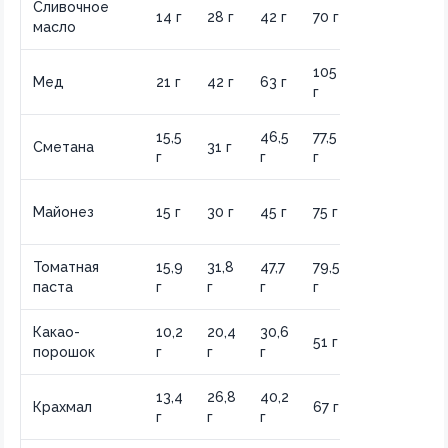
Сливочное
140
14 г
28 г
42 г
70 г
масло
г
105
210
Мед
21 г
42 г
63 г
г
г
15,5
46,5
77,5
155
Сметана
31 г
г
г
г
г
150
Майонез
15 г
30 г
45 г
75 г
г
Томатная
15,9
31,8
47,7
79,5
159
паста
г
г
г
г
г
Какао-
10,2
20,4
30,6
102
51 г
порошок
г
г
г
г
13,4
26,8
40,2
134
Крахмал
67 г
г
г
г
г