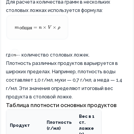
Для расчета количества грамм в нескольких
столовых ложках используется формула:
m_{\text{общая}} = n \times V \times \rho
m
=
n
×
V
×
ρ
общая
n
где
— количество столовых ложек.
n
Плотность различных продуктов варьируется в
широких пределах. Например, плотность воды
составляет 1,0 г/мл, муки — 0,7 г/мл, а меда — 1,4
г/мл. Эти значения определяют итоговый вес
продукта в столовой ложке.
Таблица плотности основных продуктов
Вес в 1
Плотность
ст.
Продукт
(г/мл)
ложке