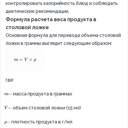
контролировать калорийность блюд и соблюдать
диетические рекомендации.
Формула расчета веса продукта в
столовой ложке
Основная формула для перевода объема столовой
ложки в граммы выглядит следующим образом:
m = V \times \rho
m
=
V
×
ρ
где:
m
— масса продукта в граммах
m
V
— объем столовой ложки (15 мл)
V
\rho
— плотность продукта в г/мл
ρ