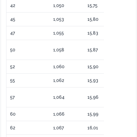
42
1,050
15,75
Лабораторн
45
1,053
15,80
Очистительн
47
1,055
15,83
Профессион
Половинная
50
1,058
15,87
эссенция
52
1,060
15,90
Крепкая эсс
55
1,062
15,93
Концентрат
Высокая
57
1,064
15,96
концентрац
60
1,066
15,99
Сильная эсс
62
1,067
16,01
Почти чиста