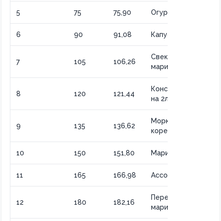
5
75
75,90
Огурцы на 1 литр
6
90
91,08
Капуста квашеная
Свекла
7
105
106,26
маринованная
Консервирование
8
120
121,44
на 2л
Морковь по-
9
135
136,62
корейски
10
150
151,80
Маринад на 2,5 л
11
165
166,98
Ассорти овощное
Перец
12
180
182,16
маринованный