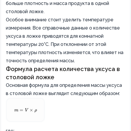
больше плотность и масса продукта в одной
столовой ложке.
Особое внимание стоит уделить температуре
измерения. Все справочные данные о количестве
уксуса в ложке приводятся для комнатной
температуры 20°C. При отклонении от этой
температуры плотность изменяется, что влияет на
точность определения массы.
Формула расчета количества уксуса в
столовой ложке
Основная формула для определения массы уксуса
в столовой ложке выглядит следующим образом:
m = V \times \rho
m
=
V
×
ρ
где: