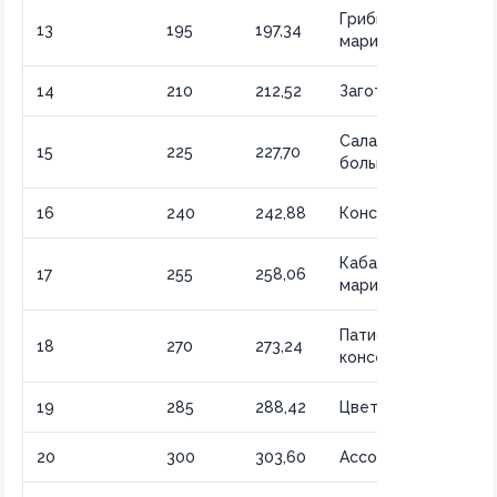
Грибы
13
195
197,34
маринованные
14
210
212,52
Заготовки на зиму
Салат оливье
15
225
227,70
большой
16
240
242,88
Консервы на 4 л
Кабачки
17
255
258,06
маринованные
Патиссоны
18
270
273,24
консервированные
19
285
288,42
Цветная капуста
20
300
303,60
Ассорти на 5 л