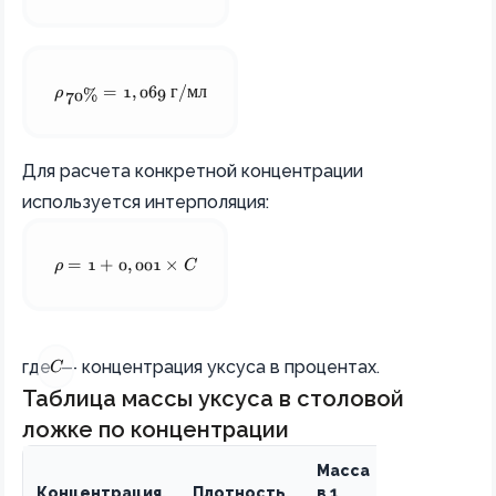
\rho_{70\%} = 1,069 \text{ г/мл}
ρ
=
1
,
069
г
/
мл
70%
Для расчета конкретной концентрации
используется интерполяция:
\rho = 1 + 0,001 \times C
ρ
=
1
+
0
,
001
×
C
C
где
— концентрация уксуса в процентах.
C
Таблица массы уксуса в столовой
ложке по концентрации
Масса
Концентрация,
Плотность,
в 1