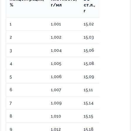
Тип уксуса
%
г/мл
ст.л.,
г
1
1,001
15,02
Слабый рас
2
1,002
15,03
Разбавленн
3
1,004
15,06
Столовый с
4
1,005
15,08
Рисовый укс
5
1,006
15,09
Яблочный мя
6
1,007
15,11
Столовый о
7
1,009
15,14
Винный бел
8
1,010
15,15
Винный крас
9
1,012
15,18
Столовый кр