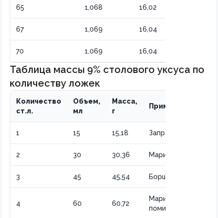
65
1,068
16,02
Максимальн
67
1,069
16,04
Предельная
70
1,069
16,04
Уксусная эс
Таблица массы 9% столового уксуса по
количеству ложек
Количество
Объем,
Масса,
Применение
ст.л.
мл
г
1
15
15,18
Заправка салата
2
30
30,36
Маринад для лука
3
45
45,54
Борщ, солянка
Маринованные
4
60
60,72
помидоры