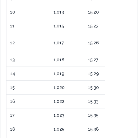
10
1,013
15,20
Консервиро
11
1,015
15,23
Маринады к
Винный
12
1,017
15,26
выдержанны
13
1,018
15,27
Солёные ог
14
1,019
15,29
Капуста ква
15
1,020
15,30
Бальзамичес
16
1,022
15,33
Специальны
17
1,023
15,35
Домашний к
18
1,025
15,38
Концентрир