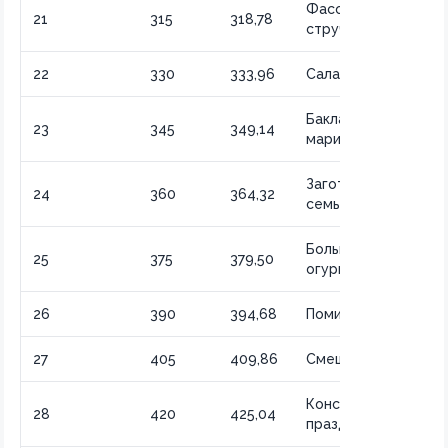
Фасоль
21
315
318,78
стручковая
22
330
333,96
Салат из капусты
Баклажаны
23
345
349,14
маринованные
Заготовки на
24
360
364,32
семью
Большая партия
25
375
379,50
огурцов
26
390
394,68
Помидоры черри
27
405
409,86
Смешанные овощи
Консервация на
28
420
425,04
праздник