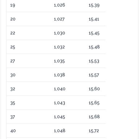
19
1,026
15,39
Для мяса
20
1,027
15,41
Промышлен
22
1,030
15,45
Технический
25
1,032
15,48
Уксусная ки
27
1,035
15,53
Для чистки
30
1,038
15,57
Концентрир
32
1,040
15,60
Промышленн
35
1,043
15,65
Техническая
37
1,045
15,68
Специальная
40
1,048
15,72
Сильная кис