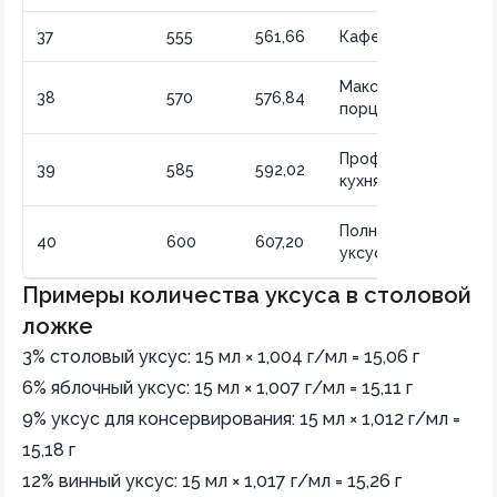
37
555
561,66
Кафе и столовые
Максимальная
38
570
576,84
порция
Профессиональная
39
585
592,02
кухня
Полный стакан
40
600
607,20
уксуса
Примеры количества уксуса в столовой
ложке
3% столовый уксус: 15 мл × 1,004 г/мл = 15,06 г
6% яблочный уксус: 15 мл × 1,007 г/мл = 15,11 г
9% уксус для консервирования: 15 мл × 1,012 г/мл =
15,18 г
12% винный уксус: 15 мл × 1,017 г/мл = 15,26 г