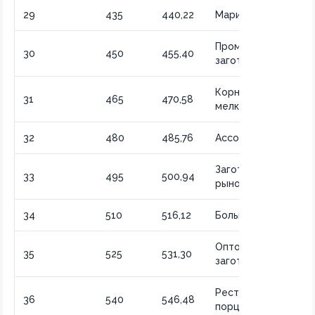
29
435
440,22
Маринад для мяса
Промышленная
30
450
455,40
заготовка
Корнишоны
31
465
470,58
мелкие
32
480
485,76
Ассорти де-люкс
Заготовки на
33
495
500,94
рынок
34
510
516,12
Большой объем
Оптовые
35
525
531,30
заготовки
Ресторанные
36
540
546,48
порции