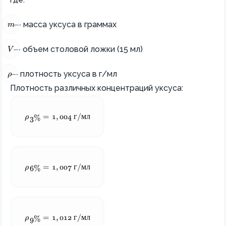
m
— масса уксуса в граммах
m
V
— объем столовой ложки (15 мл)
V
\rho
— плотность уксуса в г/мл
ρ
Плотность различных концентраций уксуса:
\rho_{3\%} = 1,004 \text{ г/мл}
ρ
=
1
,
004
г
/
мл
3%
\rho_{6\%} = 1,007 \text{ г/мл}
ρ
=
1
,
007
г
/
мл
6%
\rho_{9\%} = 1,012 \text{ г/мл}
ρ
=
1
,
012
г
/
мл
9%